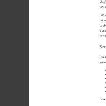
die 
des 
Cook
Funk
Webs
Bere
in d
Ser
Der 
auto
Eine