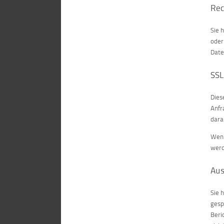
Rec
Sie 
oder
Date
SSL
Dies
Anfr
dara
Wenn
werd
Aus
Sie 
gesp
Beri