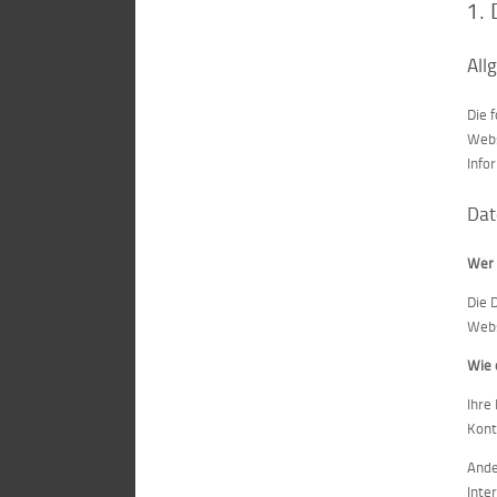
1. 
All
Die 
Webs
Info
Dat
Wer 
Die 
Webs
Wie 
Ihre
Kont
Ande
Inte