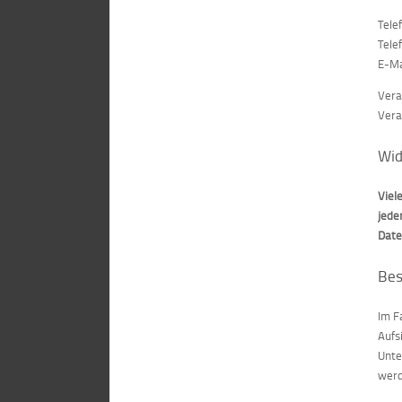
Tele
Tele
E-Ma
Vera
Vera
Wid
Viel
jede
Date
Bes
Im F
Aufs
Unte
wer