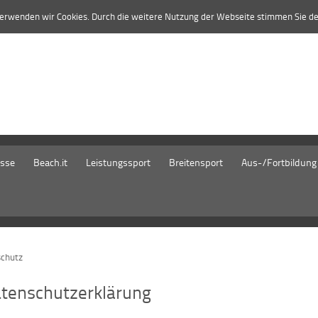
verwenden wir Cookies. Durch die weitere Nutzung der Webseite stimmen Sie d
isse
Beach.it
Leistungssport
Breitensport
Aus-/Fortbildung
chutz
tenschutzerklärung