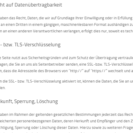
ht auf Datenübertragbarkeit
haben das Recht, Daten, die wir auf Grundlage Ihrer Einwilligung oder in Erfüllun
 an einen Dritten in einem gängigen, maschinenlesbaren Format aushändigen zu 
n an einen anderen Verantwortlichen verlangen, erfolgt dies nur, soweit es tech
- bzw. TLS-Verschlüsselung
e Seite nutzt aus Sicherheitsgründen und zum Schutz der Übertragung vertraulic
agen, die Sie an uns als Seitenbetreiber senden, eine SSL-bzw. TLS-Verschlüsse
n, dass die Adresszeile des Browsers von “http://” auf “https://” wechselt und 
 die SSL- bzw. TLS-Verschlüsselung aktiviert ist, können die Daten, die Sie an u
en.
kunft, Sperrung, Löschung
haben im Rahmen der geltenden gesetzlichen Bestimmungen jederzeit das Recht 
eicherten personenbezogenen Daten, deren Herkunft und Empfänger und den Zw
chtigung, Sperrung oder Löschung dieser Daten. Hierzu sowie zu weiteren Fr