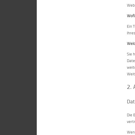
Webs
Wofü
Ein 
Ihre
Welc
Sie 
Date
weit
Weit
2.
Dat
Die 
vert
Wenn