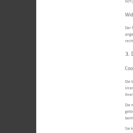
sich
Wid
Der 
ange
rech
3.
Coo
Die 
Vire
Ihre
Die 
gelö
beim
Sie 