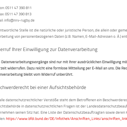
fon: 0511 47 390 811
fax: 0511 47 390 813
il: info@nrv-rugby.de
ntwortliche Stelle ist die natürliche oder juristische Person, die allein oder g
rbeitung von personenbezogenen Daten (z.B. Namen, E-Mail-Adressen o. Ä.) ent
erruf Ihrer Einwilligung zur Datenverarbeitung
e Datenverarbeitungsvorgänge sind nur mit Ihrer ausdrücklichen Einwilligung mögl
rzeit widerrufen. Dazu reicht eine formlose Mitteilung per E-Mail an uns. Die R
nverarbeitung bleibt vom Widerruf unberührt.
chwerderecht bei einer Aufsichtsbehörde
alle datenschutzrechtlicher Verstöße steht dem Betroffenen ein Beschwerderec
ichtsbehörde in datenschutzrechtlichen Fragen ist der Landesdatenschutzbeau
rnehmen seinen Sitz hat. Eine Liste der Datenschutzbeauftragten sowie dere
den:
https://www.bfdi.bund.de/DE/Infothek/Anschriften_Links/anschriften_lin