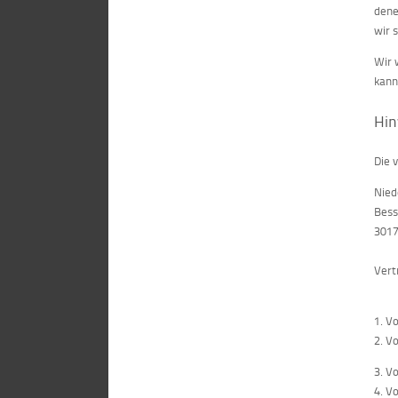
dene
wir 
Wir 
kann
Hin
Die 
Nied
Bess
3017
Vert
1. V
2. V
3. V
4. V