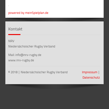
.
powered by meinSpielplan.de
Kontakt
NRV
Niedersächsischer Rugby Verband
Mail: info@nrv-rugby.de
www.nrv-rugby.de
© 2018 ∣ Niedersächsischer Rugby Verband
Impressum
∣
Datenschutz