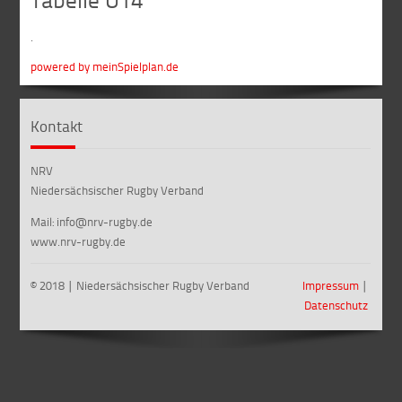
.
powered by meinSpielplan.de
Kontakt
NRV
Niedersächsischer Rugby Verband
Mail: info@nrv-rugby.de
www.nrv-rugby.de
© 2018 ∣ Niedersächsischer Rugby Verband
Impressum
∣
Datenschutz