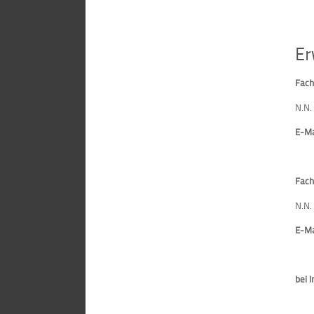
Er
Fach
N.N.
E-Ma
Fach
N.N.
E-Ma
bei 