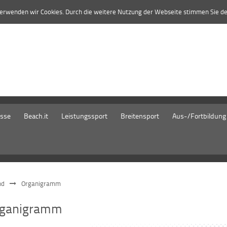
verwenden wir Cookies. Durch die weitere Nutzung der Webseite stimmen Sie d
isse
Beach.it
Leistungssport
Breitensport
Aus-/Fortbildung
nd
Organigramm
rganigramm