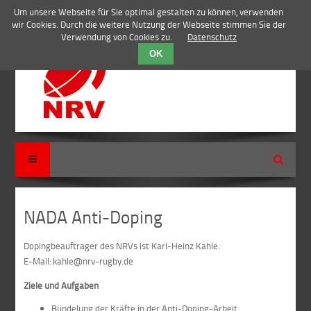
Um unsere Webseite für Sie optimal gestalten zu können, verwenden
wir Cookies. Durch die weitere Nutzung der Webseite stimmen Sie der
Verwendung von Cookies zu.
Datenschutz
OK
Suche
NADA Anti-Doping
Dopingbeauftrager des NRVs ist Karl-Heinz Kahle.
E-Mail: kahle@nrv-rugby.de
Ziele und Aufgaben
Bündelung der Kräfte in der Anti-Doping-Arbeit