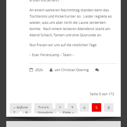
ersten Kutterfahrt.
An einem weiteren Nachmittag standen dann das
Tischtennis und Kickerturnier an. Leider regnete es
wieder, was uns aber nicht die Laune verderben
konnte. Nach einem leckeren Abendbrot stand am
Abend Schach, Tanzen und eine Quizrunde an.
Nun freuen wir uns auf die restlichen Tage
- Euer Feriencamp - Team -
2024
von Christian Doering
Seite 5 von 172
« Anfang
Zurück
2
3
4
5
6
7
8
Vorwärts
Ende »