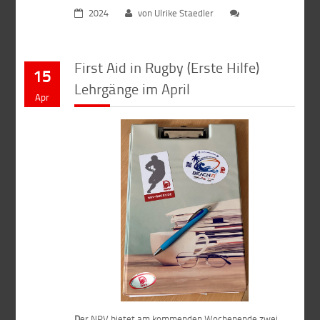
2024
von Ulrike Staedler
First Aid in Rugby (Erste Hilfe)
15
Lehrgänge im April
Apr
D
er NRV bietet am kommenden Wochenende zwei