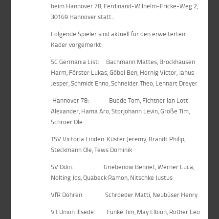
beim Hannover 78, Ferdinand-Wilhelm-Fricke-Weg 2,
30169 Hannover statt..
Folgende Spieler sind aktuell für den erweiterten
Kader vorgemerkt:
SC Germania List: Bachmann Mattes, Brockhausen
Harm, Förster Lukas, Göbel Ben, Hornig Victor, Janus
Jesper, Schmidt Enno, Schneider Theo, Lennart Dreyer
Hannover 78: Budde Tom, Fichtner Ian Lott
Alexander, Hama Aro, Storjohann Levin, Große Tim,
Schroer Ole
TSV Victoria Linden: Küster Jeremy, Brandt Philip,
Steckmann Ole, Tews Dominik
SV Odin: Griebenow Bennet, Werner Luca,
Nolting Jos, Quabeck Ramon, Nitschke Justus
VfR Döhren: Schroeder Matti, Neubüser Henry
VT Union Illsede: Funke Tim, May Elbion, Rother Leo