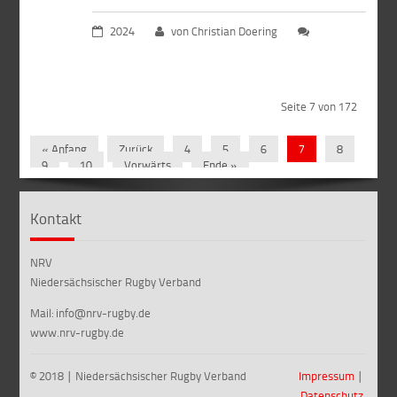
2024
von Christian Doering
Seite 7 von 172
« Anfang
Zurück
4
5
6
7
8
9
10
Vorwärts
Ende »
Kontakt
NRV
Niedersächsischer Rugby Verband
Mail: info@nrv-rugby.de
www.nrv-rugby.de
© 2018 ∣ Niedersächsischer Rugby Verband
Impressum
∣
Datenschutz