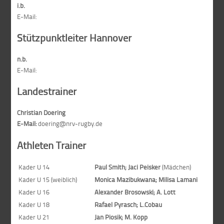
i.b.
E-Mail:
Stützpunktleiter Hannover
n.b.
E-Mail:
Landestrainer
Christian Doering
E-Mail:
doering@nrv-rugby.de
Athleten Trainer
Kader U 14
Paul Smith;
Jaci Peisker
(Mädchen)
Kader U 15 (weiblich)
Monica Mazibukwana; Milisa Lamani
Kader U 16
Alexander Brosowski; A. Lott
Kader U 18
Rafael Pyrasch; L.Cobau
Kader U 21
Jan Piosik; M. Kopp