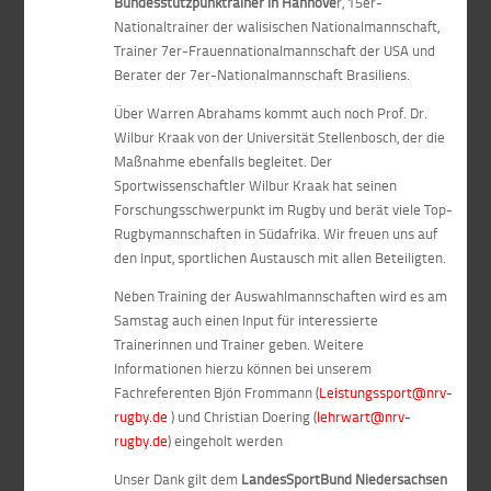
Bundesstützpunktrainer in Hannove
r, 15er-
Nationaltrainer der walisischen Nationalmannschaft,
Trainer 7er-Frauennationalmannschaft der USA und
Berater der 7er-Nationalmannschaft Brasiliens.
Über Warren Abrahams kommt auch noch Prof. Dr.
Wilbur Kraak von der Universität Stellenbosch, der die
Maßnahme ebenfalls begleitet. Der
Sportwissenschaftler Wilbur Kraak hat seinen
Forschungsschwerpunkt im Rugby und berät viele Top-
Rugbymannschaften in Südafrika. Wir freuen uns auf
den Input, sportlichen Austausch mit allen Beteiligten.
Neben Training der Auswahlmannschaften wird es am
Samstag auch einen Input für interessierte
Trainerinnen und Trainer geben. Weitere
Informationen hierzu können bei unserem
Fachreferenten Bjön Frommann (
Leistungssport@nrv-
rugby.de
) und Christian Doering (
lehrwart@nrv-
rugby.de
) eingeholt werden
Unser Dank gilt dem
LandesSportBund Niedersachsen