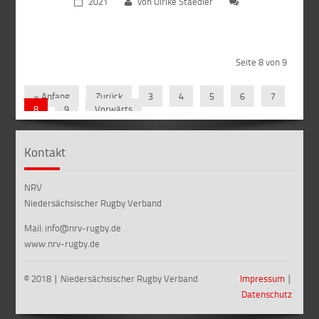
2021
von Ulrike Staedler
Seite 8 von 9
« Anfang
Zurück
3
4
5
6
7
8
9
Vorwärts
Kontakt
NRV
Niedersächsischer Rugby Verband
Mail: info@nrv-rugby.de
www.nrv-rugby.de
© 2018 ∣ Niedersächsischer Rugby Verband
Impressum
∣
Datenschutz