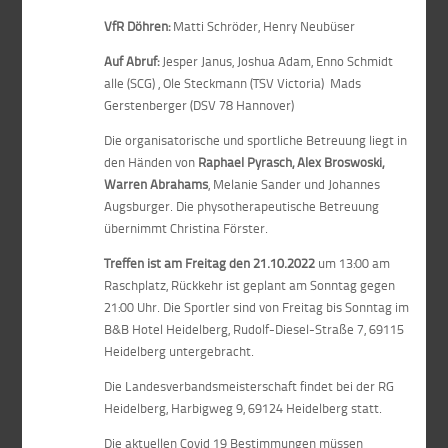
VfR Döhren:
Matti Schröder, Henry Neubüser
Auf Abruf:
Jesper Janus, Joshua Adam, Enno Schmidt
alle (SCG) , Ole Steckmann (TSV Victoria) Mads
Gerstenberger (DSV 78 Hannover)
Die organisatorische und sportliche Betreuung liegt in
den Händen von
Raphael Pyrasch, Alex Broswoski,
Warren Abrahams
, Melanie Sander und Johannes
Augsburger. Die physotherapeutische Betreuung
übernimmt Christina Förster.
Treffen ist am Freitag den 21.10.2022
um 13:00 am
Raschplatz, Rückkehr ist geplant am Sonntag gegen
21:00 Uhr. Die Sportler sind von Freitag bis Sonntag im
B&B Hotel Heidelberg, Rudolf-Diesel-Straße 7, 69115
Heidelberg untergebracht.
Die Landesverbandsmeisterschaft findet bei der RG
Heidelberg, Harbigweg 9, 69124 Heidelberg statt.
Die aktuellen Covid 19 Bestimmungen müssen