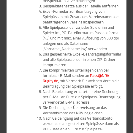
Beispieldatensätze hinterlegen.
Beispieldatensätze aus der Tabelle entfernen.
Excel-Formular zur Beantragung von
Spielpässen mit Zusatz des Vereinsnamen des
beantragenden Vereins abspeichern.
Alle Spielpassbilder zu jeder Spielerinn und
Spieler im JPG-Dateiformat im Passbildformat
(4:3) und mit max. einer Auflösung von 300 dpi
anlegen und als Dateiname
„Vorname_Nachname.jpg“ verwenden.
Das gespeicherte Excel-Beantragungsformular
und alle Spielpassbilder in einen ZIP-Ordner
komprimieren.
Die komprimierten Unterlagen dann per
formloser E-Mail senden an
Pass@NRV-
Rugby.de
, mit Vermerk, für welchen Verein die
Beantragung der Spielpässe erfolgt.
Nach Bearbeitung erhaltet Ihr eine Rechnung
per E-Mail an Eure zur Spielpass-Beantragung
verwendetet E-Mailadresse.
Die Rechnung per Überweisung an das
Verbandskonto des NRV begleichen.
Nach Geldeingang auf das Verbandskonto
werden die ausgestellten Spielpässe dann als
PDF-Dateien an Eure zur Spielpass-