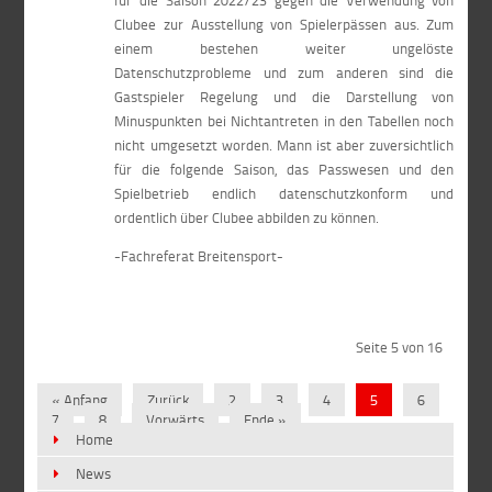
für die Saison 2022/23 gegen die Verwendung von
Clubee zur Ausstellung von Spielerpässen aus. Zum
einem bestehen weiter ungelöste
Datenschutzprobleme und zum anderen sind die
Gastspieler Regelung und die Darstellung von
Minuspunkten bei Nichtantreten in den Tabellen noch
nicht umgesetzt worden. Mann ist aber zuversichtlich
für die folgende Saison, das Passwesen und den
Spielbetrieb endlich datenschutzkonform und
ordentlich über Clubee abbilden zu können.
-Fachreferat Breitensport-
Seite 5 von 16
« Anfang
Zurück
2
3
4
5
6
7
8
Vorwärts
Ende »
Home
News