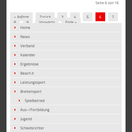
Seite 6 von 16
« Anfang
Zurück
3
4
5
6
7
8
9
Vorwärts
Ende »
Home
News
Verband
Kalender
Ergebnisse
Beach.it
Leistungssport
Breitensport
Spielbetrieb
Aus-/Fortbildung
Jugend
Schiedsrichter