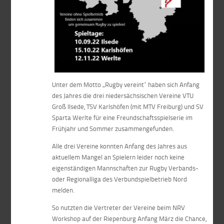
Unter dem Motto „Rugby vereint“ haben sich Anfang
des Jahres die drei niedersächsischen Vereine VTU
Groß Ilsede, TSV Karlshöfen (mit MTV Freiburg) und SV
Sparta Werlte für eine Freundschaftsspielserie im
Frühjahr und Sommer zusammengefunden.
Alle drei Vereine konnten Anfang des Jahres aus
aktuellem Mangel an Spielern leider noch keine
eigenständigen Mannschaften zur Rugby Verbands-
oder Regionalliga des Verbundspielbetrieb Nord
melden.
So nutzten die Vertreter der Vereine beim NRV
Workshop auf der Riepenburg Anfang März die Chance,