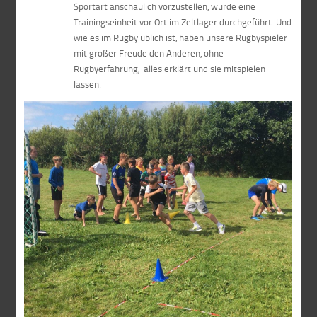
Sportart anschaulich vorzustellen, wurde eine
Trainingseinheit vor Ort im Zeltlager durchgeführt. Und
wie es im Rugby üblich ist, haben unsere Rugbyspieler
mit großer Freude den Anderen, ohne
Rugbyerfahrung, alles erklärt und sie mitspielen
lassen.