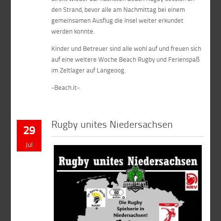
den Strand, bevor alle am Nachmittag bei einem
gemeinsamen Ausflug die Insel weiter erkundet
werden konnte.
Kinder und Betreuer sind alle wohl auf und freuen sich
auf eine weitere Woche Beach Rugby und Ferienspaß
im Zeltlager auf Langeoog.
-Beach.it-
Rugby unites Niedersachsen
29
Jul